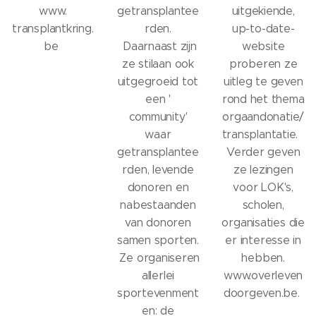
www.
getransplantee
uitgekiende,
transplantkring.
rden.
up-to-date-
be
Daarnaast zijn
website
ze stilaan ook
proberen ze
uitgegroeid tot
uitleg te geven
een '
rond het thema
community'
orgaandonatie/
waar
transplantatie.
getransplantee
Verder geven
rden, levende
ze lezingen
donoren en
voor LOK's,
nabestaanden
scholen,
van donoren
organisaties die
samen sporten.
er interesse in
Ze organiseren
hebben.
allerlei
www.overleven
sportevenment
doorgeven.be.
en: de