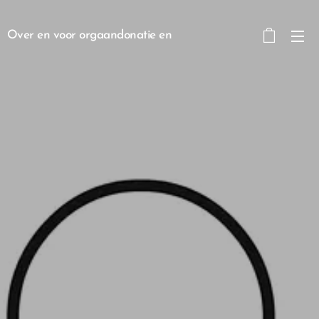
Over en voor orgaandonatie en
transplantatie