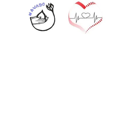
NAVADO
Runefonds
Navado staat
Het Runefonds
voor '
is genoemd
nabestaanden
naar Rune, een
van donoren'
jongetje dat
en is tot nog
ernstige
toe de enige
afwijkingen aan
organisatie die
het hart
werkt rond dit
vertoonde. Het
thema. Ze
Runefonds
organiseren
doet
jaarlijks een
onderzoek naar