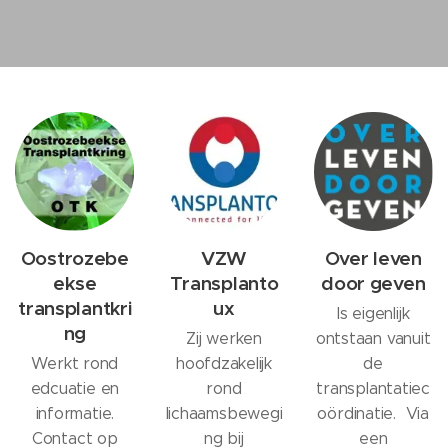
Oostrozebe
VZW
Over leven
ekse
Transplanto
door geven
transplantkri
ux
Is eigenlijk
ng
Zij werken
ontstaan vanuit
Werkt rond
hoofdzakelijk
de
edcuatie en
rond
transplantatiec
informatie.
lichaamsbewegi
oördinatie. Via
Contact op
ng bij
een