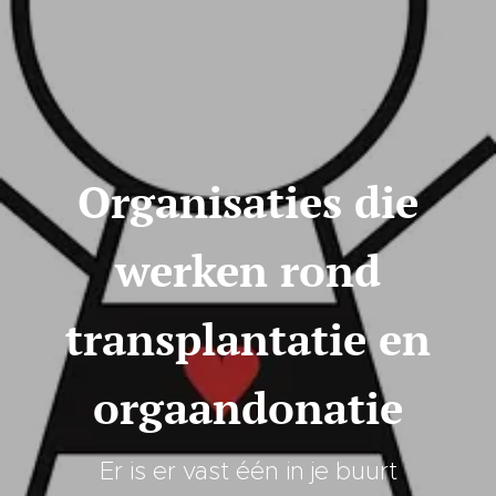
Organisaties die
werken rond
transplantatie en
orgaandonatie
Er is er vast één in je buurt