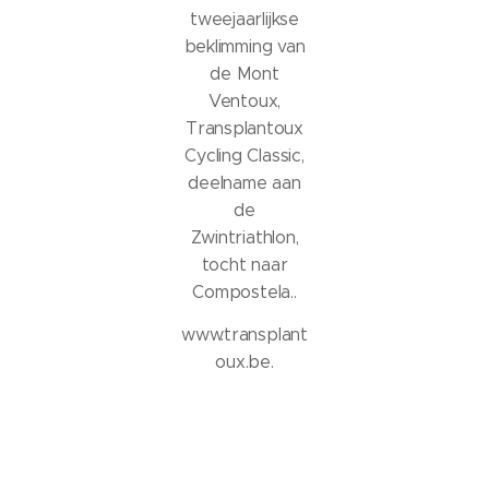
tweejaarlijkse
beklimming van
de Mont
Ventoux,
Transplantoux
Cycling Classic,
deelname aan
de
Zwintriathlon,
tocht naar
Compostela..
www.transplant
oux.be.